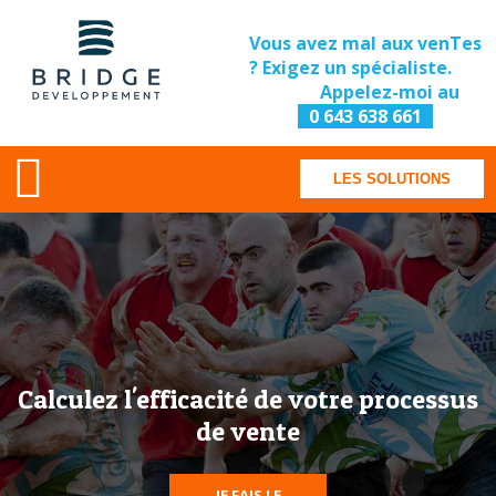
Vous avez mal aux venTes
? Exigez un spécialiste.
Appelez-moi au
0 643 638 661
LES SOLUTIONS
Calculez l'efficacité de votre processus
de vente
JE FAIS LE