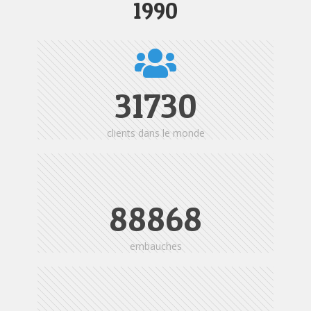
1990
31730
clients dans le monde
88868
embauches