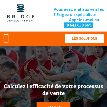
Vous avez mal aux venTes
? Exigez un spécialiste.
Appelez-moi au
0 643 638 661
LES SOLUTIONS
Calculez l'efficacité de votre processus
de vente
JE FAIS LE