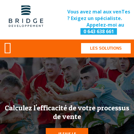
Vous avez mal aux venTes
? Exigez un spécialiste.
Appelez-moi au
0 643 638 661
LES SOLUTIONS
Calculez l'efficacité de votre processus
de vente
JE FAIS LE