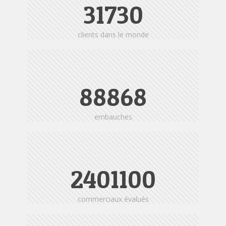
31730
clients dans le monde
88868
embauches
2405123
commerciaux évalués